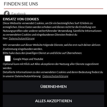
FINDEN SIE UNS
Facebook
EINSATZ VON COOKIES
Google Maps
Diese Webseite verwendet Cookies, um Dir ein bestmögliches Surf-Erlebnis zu
ermöglichen. Diese Daten werden erhoben und dienen nicht für die Erstellung von
Nutzungsprofilen oder anderer weiterführender Verwendung. Sämtliche Informationen
RECHTLICHES
zu verwendeten Cookies und eingebundenen Diensten findest du
hier:
Datenschutzerklärung
Wir verwenden auf dieser Website folgende Dienste, welche erst nach deiner aktiven
AGB
Zustimmung eingebunden werden.
Bitte hake dazu den jeweiligen Dienst an und klicke auf Übernehmen:
Impressum
Google Maps und Youtube
Datenschutz
Optional kann mit Klick auf Alles akzeptieren der Nutzung aller Dienste zugestimmt
werden
Disclaimer
Detailierte Informationen zu den verwendeten Cookies und deren Bedeutung findest du
in unserer Datenschutzerklärung:
Datenschutzerklärung
Barrierefreiheit
ÜBERNEHMEN
ALLES AKZEPTIEREN